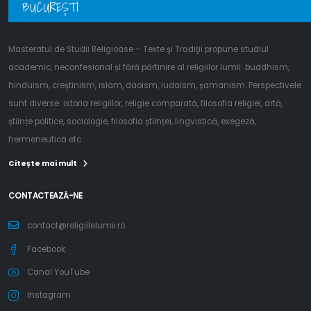
BUCUREȘTI
Masteratul de Studii Religioase – Texte şi Tradiţii propune studiul
academic, neconfesional și fără părtinire al religiilor lumii: buddhism,
hinduism, creștinism, islam, daoism, iudaism, șamanism. Perspectivele
sunt diverse: istoria religiilor, religie comparată, filosofia religiei, artă,
științe politice, sociologie, filosofia științei, lingvistică, exegeză,
hermeneutică etc.
Citește mai mult
CONTACTEAZĂ-NE
contact@religiilelumii.ro
Facebook
Canal YouTube
Instagram