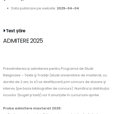
Data publicare pe website:
2025-04-04
Text știre
ADMITERE 2025
Preadmiterea și admiterea pentru Programul de Studii
Religioase – Texte şi Tradiţii (studii universitare de masterat, cu
durata de 2 ani, la zi) se desfășoară prin concurs de dosare şi
interviu (pe baza bibliografiei de concurs). Numărul și distribuția
locurilor (buget și taxă) vor fi anunțate în cursul lunii aprilie.
Probe admitere masterat 2025: