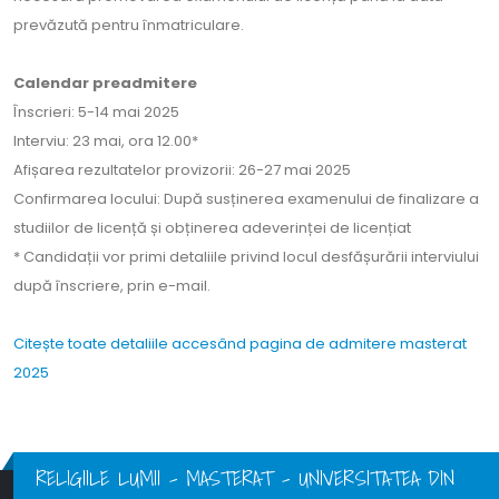
prevăzută pentru înmatriculare.
Calendar preadmitere
Înscrieri: 5-14 mai 2025
Interviu: 23 mai, ora 12.00*
Afișarea rezultatelor provizorii: 26-27 mai 2025
Confirmarea locului: După susținerea examenului de finalizare a
studiilor de licență și obținerea adeverinței de licențiat
* Candidații vor primi detaliile privind locul desfășurării interviului
după înscriere, prin e-mail.
Citește toate detaliile accesând pagina de admitere masterat
2025
RELIGIILE LUMII - MASTERAT - UNIVERSITATEA DIN