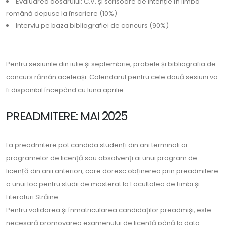
Evaluarea dosarului: C.V. și scrisoare de intenție în limba
română depuse la înscriere (10%)
Interviu pe baza bibliografiei de concurs (90%)
Pentru sesiunile din iulie și septembrie, probele și bibliografia de
concurs rămân aceleași. Calendarul pentru cele două sesiuni va
fi disponibil începând cu luna aprilie.
PREADMITERE: MAI 2025
La preadmitere pot candida studenți din ani terminali ai
programelor de licență sau absolvenți ai unui program de
licență din anii anteriori, care doresc obținerea prin preadmitere
a unui loc pentru studii de masterat la Facultatea de Limbi și
Literaturi Străine.
Pentru validarea și înmatricularea candidaților preadmiși, este
necesară promovarea examenului de licență până la data